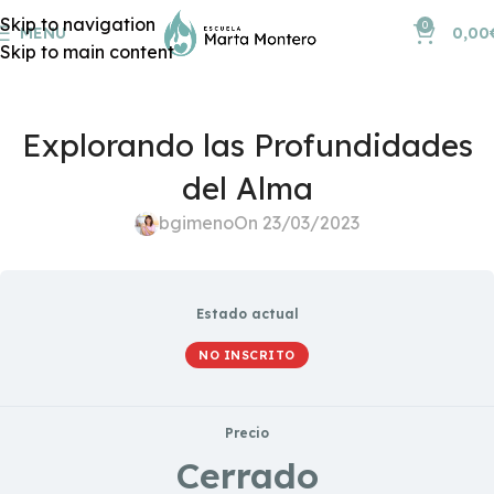
Skip to navigation
0
MENU
0,00
Skip to main content
Explorando las Profundidades
del Alma
bgimeno
On 23/03/2023
Estado actual
NO INSCRITO
Precio
Cerrado