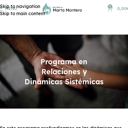
Skip to navigation
0
MENU
0,00
Skip to main content
Programa en
Relaciones y
Dinámicas Sistémicas
En este programa profundizamos en las dinámicas que