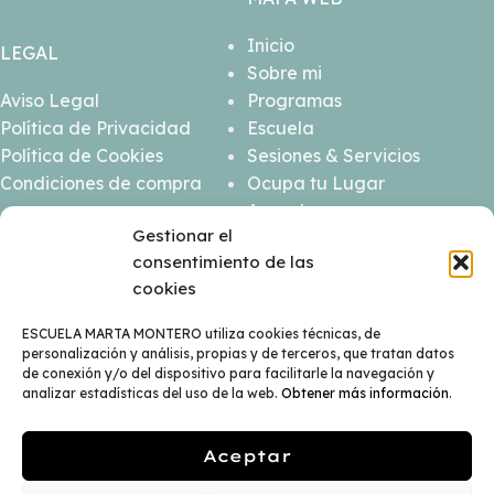
Inicio
LEGAL
Sobre mi
Aviso Legal
Programas
Política de Privacidad
Escuela
Política de Cookies
Sesiones & Servicios
Condiciones de compra
Ocupa tu Lugar
Agenda
Gestionar el
Contacto
consentimiento de las
cookies
ESCUELA MARTA MONTERO utiliza cookies técnicas, de
personalización y análisis, propias y de terceros, que tratan datos
de conexión y/o del dispositivo para facilitarle la navegación y
analizar estadísticas del uso de la web.
Obtener más información
.
ESCUELA MARTA MONTERO
© DISEÑO Y DESARROLLO WEB
Aceptar
BGIMENO STUDIO