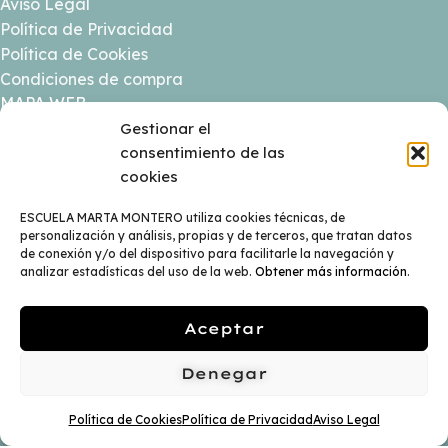
Aviso Legal
Política de Privacidad
Política de Cookies
Condiciones de compra
MAPA WEB
Gestionar el
Inicio
consentimiento de las
Sobre mi
cookies
Programas
ESCUELA MARTA MONTERO utiliza cookies técnicas, de
Escuela
personalización y análisis, propias y de terceros, que tratan datos
Sesiones & Servicios
de conexión y/o del dispositivo para facilitarle la navegación y
Ocupa tu Lugar
analizar estadísticas del uso de la web.
Obtener más información
.
Agenda
Contacto
Aceptar
Denegar
Política de Cookies
Política de Privacidad
Aviso Legal