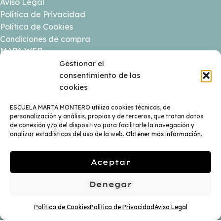
Aviso Legal
Política de Privacidad
Política de Cookies
Condiciones de compra
MAPA WEB
Gestionar el
Inicio
consentimiento de las
Sobre mi
cookies
Programas
ESCUELA MARTA MONTERO utiliza cookies técnicas, de
Escuela
personalización y análisis, propias y de terceros, que tratan datos
Sesiones & Servicios
de conexión y/o del dispositivo para facilitarle la navegación y
Ocupa tu Lugar
analizar estadísticas del uso de la web.
Obtener más información
.
Agenda
Contacto
Aceptar
Denegar
Política de Cookies
Política de Privacidad
Aviso Legal